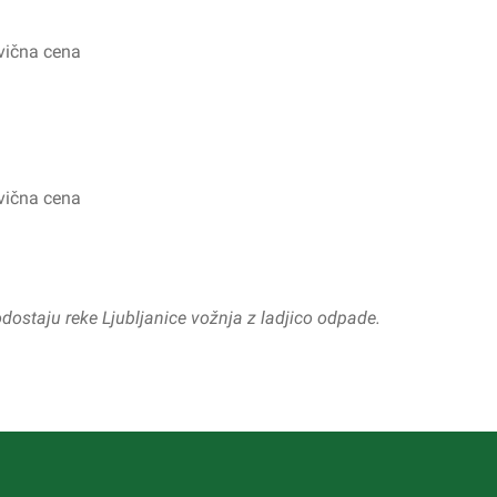
ovična cena
ovična cena
ostaju reke Ljubljanice vožnja z ladjico odpade.