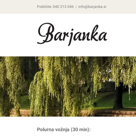
Skip
Pokličite: 040 213 046
|
info@barjanka.si
to
content
Polurna vožnja (30 min):