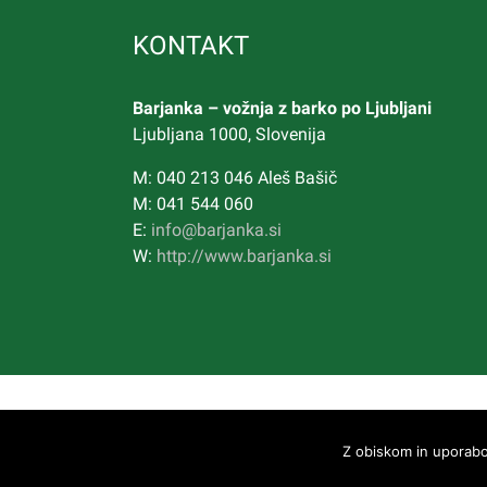
KONTAKT
Barjanka – vožnja z barko po Ljubljani
Ljubljana 1000, Slovenija
M: 040 213 046 Aleš Bašič
M: 041 544 060
E:
info@barjanka.si
W:
http://www.barjanka.si
Barjanka |
Epacka spletni marketing
Z obiskom in uporabo