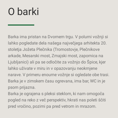
O barki
Barka ima pristan na Dvornem trgu. V polurni vožnji si
lahko pogledate dela našega največjega arhitekta 20.
stoletja Jožeta Plečnika (Tromostovje, Plečnikove
arkade, Mesarski most, Zmajski most, zapornica na
Ljubljanici) ali pa se odločite za vožnjo do Špice, kjer
lahko uživate v miru in v opazovanju neokrnjene
narave. V primeru enourne vožnje si ogledate obe trasi.
Barka je v zimskem času ogrevana, ima bar, WC in je
psom prijazna.
Barka je ograjena s pleksi steklom, ki nam omogoča
pogled na reko z več perspektiv, hkrati nas poleti ščiti
pred vročino, pozimi pa pred vetrom in mrazom.