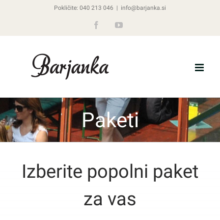
Skip
Pokličite: 040 213 046
|
info@barjanka.si
to
Facebook
YouTube
content
Paketi
Izberite popolni paket
za vas